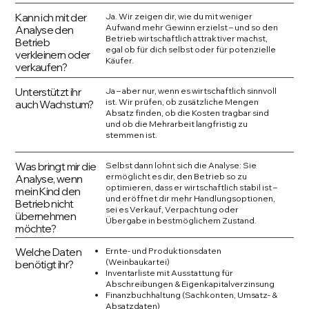
Kann ich mit der
Ja. Wir zeigen dir, wie du mit weniger
Aufwand mehr Gewinn erzielst – und so den
Analyse den
Betrieb wirtschaftlich attraktiver machst,
Betrieb
egal ob für dich selbst oder für potenzielle
verkleinern oder
Käufer.
verkaufen?
Unterstützt ihr
Ja – aber nur, wenn es wirtschaftlich sinnvoll
ist. Wir prüfen, ob zusätzliche Mengen
auch Wachstum?
Absatz finden, ob die Kosten tragbar sind
und ob die Mehrarbeit langfristig zu
stemmen ist.
Was bringt mir die
Selbst dann lohnt sich die Analyse: Sie
ermöglicht es dir, den Betrieb so zu
Analyse, wenn
optimieren, dass er wirtschaftlich stabil ist –
mein Kind den
und eröffnet dir mehr Handlungsoptionen,
Betrieb nicht
sei es Verkauf, Verpachtung oder
übernehmen
Übergabe in bestmöglichem Zustand.
möchte?
Welche Daten
Ernte- und Produktionsdaten
(Weinbaukartei)
benötigt ihr?
Inventarliste mit Ausstattung für
Abschreibungen & Eigenkapitalverzinsung
Finanzbuchhaltung (Sachkonten, Umsatz- &
Absatzdaten)