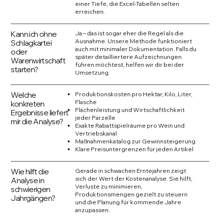
einer Tiefe, die Excel-Tabellen selten
erreichen.
Kann ich ohne
Ja – das ist sogar eher die Regel als die
Ausnahme. Unsere Methode funktioniert
Schlagkartei
auch mit minimaler Dokumentation. Falls du
oder
später detailliertere Aufzeichnungen
Warenwirtschaft
führen möchtest, helfen wir dir bei der
starten?
Umsetzung.
Welche
Produktionskosten pro Hektar, Kilo, Liter,
Flasche
konkreten
Flächenleistung und Wirtschaftlichkeit
Ergebnisse liefert
jeder Parzelle
mir die Analyse?
Exakte Rabattspielräume pro Wein und
Vertriebskanal
Maßnahmenkatalog zur Gewinnsteigerung
Klare Preisuntergrenzen für jeden Artikel
Wie hilft die
Gerade in schwachen Erntejahren zeigt
sich der Wert der Kostenanalyse. Sie hilft,
Analyse in
Verluste zu minimieren,
schwierigen
Produktionsmengen gezielt zu steuern
Jahrgängen?
und die Planung für kommende Jahre
anzupassen.