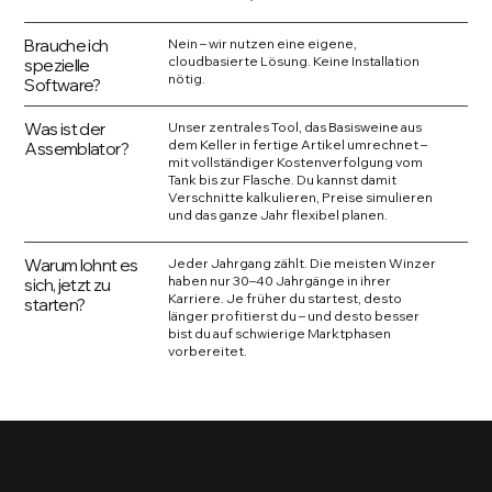
Brauche ich
Nein – wir nutzen eine eigene,
cloudbasierte Lösung. Keine Installation
spezielle
nötig.
Software?
Was ist der
Unser zentrales Tool, das Basisweine aus
dem Keller in fertige Artikel umrechnet –
Assemblator?
mit vollständiger Kostenverfolgung vom
Tank bis zur Flasche. Du kannst damit
Verschnitte kalkulieren, Preise simulieren
und das ganze Jahr flexibel planen.
Warum lohnt es
Jeder Jahrgang zählt. Die meisten Winzer
haben nur 30–40 Jahrgänge in ihrer
sich, jetzt zu
Karriere. Je früher du startest, desto
starten?
länger profitierst du – und desto besser
bist du auf schwierige Marktphasen
vorbereitet.