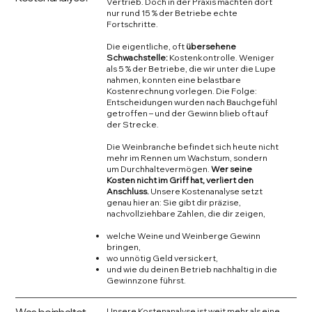
Vertrieb. Doch in der Praxis machten dort
nur rund 15 % der Betriebe echte
Fortschritte.
Die eigentliche, oft
übersehene
Schwachstelle:
Kostenkontrolle. Weniger
als 5 % der Betriebe, die wir unter die Lupe
nahmen, konnten eine belastbare
Kostenrechnung vorlegen. Die Folge:
Entscheidungen wurden nach Bauchgefühl
getroffen – und der Gewinn blieb oft auf
der Strecke.
Die Weinbranche befindet sich heute nicht
mehr im Rennen um Wachstum, sondern
um Durchhaltevermögen.
Wer seine
Kosten nicht im Griff hat, verliert den
Anschluss.
Unsere Kostenanalyse setzt
genau hier an: Sie gibt dir präzise,
nachvollziehbare Zahlen, die dir zeigen,
welche Weine und Weinberge Gewinn
bringen,
wo unnötig Geld versickert,
und wie du deinen Betrieb nachhaltig in die
Gewinnzone führst.
Unsere Kostenanalyse ist weit mehr als eine