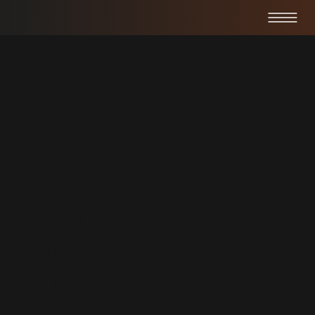
Wein machen
viele. Gewinne
maximieren
wenige.