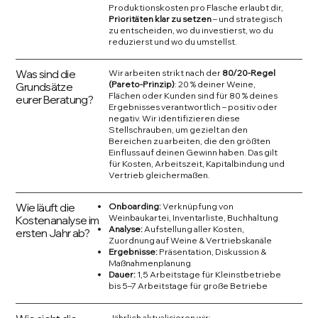
Produktionskosten pro Flasche erlaubt dir,
Prioritäten klar zu setzen
– und strategisch
zu entscheiden, wo du investierst, wo du
reduzierst und wo du umstellst.
Was sind die
Wir arbeiten strikt nach der
80/20-Regel
(Pareto-Prinzip)
: 20 % deiner Weine,
Grundsätze
Flächen oder Kunden sind für 80 % deines
eurer Beratung?
Ergebnisses verantwortlich – positiv oder
negativ. Wir identifizieren diese
Stellschrauben, um gezielt an den
Bereichen zu arbeiten, die den größten
Einfluss auf deinen Gewinn haben. Das gilt
für Kosten, Arbeitszeit, Kapitalbindung und
Vertrieb gleichermaßen.
Wie läuft die
Onboarding:
Verknüpfung von
Weinbaukartei, Inventarliste, Buchhaltung
Kostenanalyse im
Analyse:
Aufstellung aller Kosten,
ersten Jahr ab?
Zuordnung auf Weine & Vertriebskanäle
Ergebnisse:
Präsentation, Diskussion &
Maßnahmenplanung
Dauer:
1,5 Arbeitstage für Kleinstbetriebe
bis 5–7 Arbeitstage für große Betriebe
Jährlich aktualisieren wir: