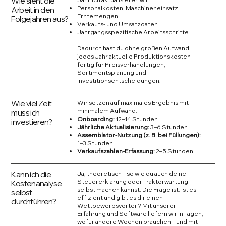
Wie sieht die
Personalkosten, Maschineneinsatz,
Arbeit in den
Erntemengen
Folgejahren aus?
Verkaufs- und Umsatzdaten
Jahrgangsspezifische Arbeitsschritte
Dadurch hast du ohne großen Aufwand
jedes Jahr aktuelle Produktionskosten –
fertig für Preisverhandlungen,
Sortimentsplanung und
Investitionsentscheidungen.
Wie viel Zeit
Wir setzen auf maximales Ergebnis mit
minimalem Aufwand:
muss ich
Onboarding:
12–14 Stunden
investieren?
Jährliche Aktualisierung:
3–6 Stunden
Assemblator-Nutzung (z. B. bei Füllungen):
1–3 Stunden
Verkaufszahlen-Erfassung:
2–5 Stunden
Kann ich die
Ja, theoretisch – so wie du auch deine
Steuererklärung oder Traktorwartung
Kostenanalyse
selbst machen kannst. Die Frage ist: Ist es
selbst
effizient und gibt es dir einen
durchführen?
Wettbewerbsvorteil? Mit unserer
Erfahrung und Software liefern wir in Tagen,
wofür andere Wochen brauchen – und mit