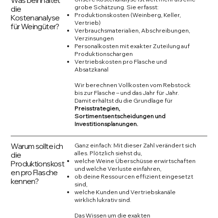
Was beinhaltet
grobe Schätzung. Sie erfasst:
die
Produktionskosten (Weinberg, Keller,
Kostenanalyse
Vertrieb)
für Weingüter?
Verbrauchsmaterialien, Abschreibungen,
Verzinsungen
Personalkosten mit exakter Zuteilung auf
Produktionschargen
Vertriebskosten pro Flasche und
Absatzkanal
Wir berechnen Vollkosten vom Rebstock
bis zur Flasche – und das Jahr für Jahr.
Damit erhältst du die Grundlage für
Preisstrategien,
Sortimentsentscheidungen und
Investitionsplanungen.
Warum sollte ich
Ganz einfach: Mit dieser Zahl verändert sich
alles. Plötzlich siehst du,
die
welche Weine Überschüsse erwirtschaften
Produktionskost
und welche Verluste einfahren,
en pro Flasche
ob deine Ressourcen effizient eingesetzt
kennen?
sind,
welche Kunden und Vertriebskanäle
wirklich lukrativ sind.
Das Wissen um die exakten