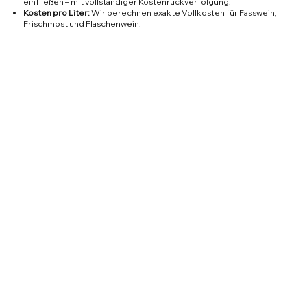
einfließen – mit vollständiger Kostenrückverfolgung.
Kosten pro Liter:
Wir berechnen exakte Vollkosten für Fasswein,
Frischmost und Flaschenwein.