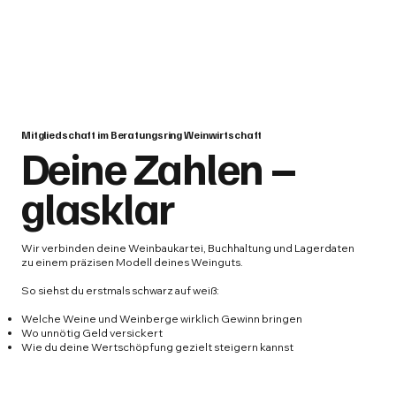
Mitgliedschaft im Beratungsring Weinwirtschaft
Deine Zahlen –
glasklar
Wir verbinden deine Weinbaukartei, Buchhaltung und Lagerdaten
zu einem präzisen Modell deines Weinguts.
So siehst du erstmals schwarz auf weiß:
Welche Weine und Weinberge wirklich Gewinn bringen
Wo unnötig Geld versickert
Wie du deine Wertschöpfung gezielt steigern kannst