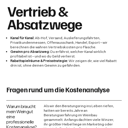
Vertrieb &
Absatzwege
Kanal für Kanal:
Ab-Hof, Versand, Auslieferungsfahrten,
Privatkundenmessen, Offenausschank, Handel, Export – wir
berechnen die wahren Vertriebskosten pro Flasche.
Gewinn pro Absatzweg:
Du erfährst, welcher Kanal wirklich
profitabel ist – und wo du Geld verlierst.
Rabattspielräume & Preisstrategie:
Wir zeigen dir, wie viel Rabatt
drin ist, ohne deinen Gewinn zu gefährden.
Fragen rund um die Kostenanalyse
Warum braucht
Als wir den Beratungsring ins Leben riefen,
hatten wir bereits Jahre an
mein Weingut
Beratungserfahrung im Weinbau
eine
gesammelt. Anfangs dachten viele Winzer,
professionelle
ihr größter Hebel liege im Marketing oder
Kostenanalyse?