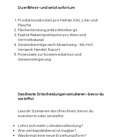
Du erfährst – und setzt sofort um
Produktionskosten pro Hektar, Kilo, Liter und
Flasche
Flächenleistung jedes Weinbergs
Exakte Rabattspielräume pro Wein und
Vertriebskanal
Gewinnbeiträge nach Absatzweg – Ab-Hof,
Versand, Handel, Export
Potenziale zur Kostenreduktion und
Gewinnsteigerung
Das Beste: Entscheidungen simulieren – bevor du
sie triffst
Lass dir Szenarien durchrechnen, bevor du
investierst oder umstellst:
Lohnt sich mehr Lohndienstleistung?
Wie viel Kapitaldienst ist tragbar?
Was bringt eine neue Erziehungsform?